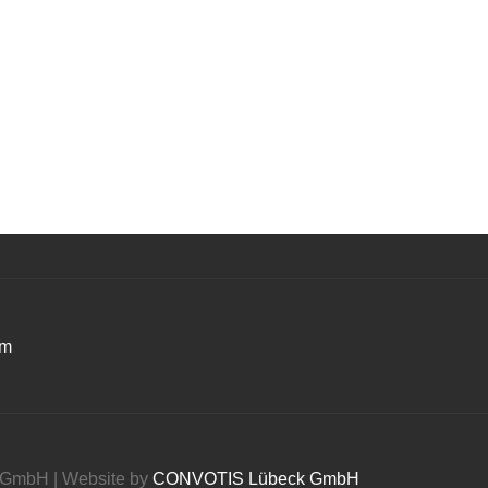
um
s GmbH | Website by
CONVOTIS Lübeck GmbH